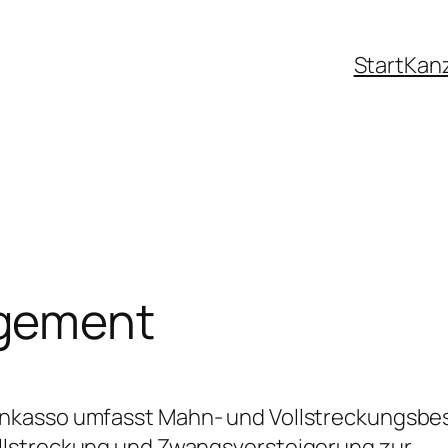
Start
Kanz
gement
nkasso umfasst Mahn- und Vollstreckungsbes
llstreckung und Zwangsversteigerung zur