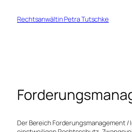
Zum
Inhalt
Rechtsanwältin Petra Tutschke
springen
Forderungsmana
Der Bereich Forderungsmanagement / I
einstweiligen Rechtsschutz, Zwangsvo